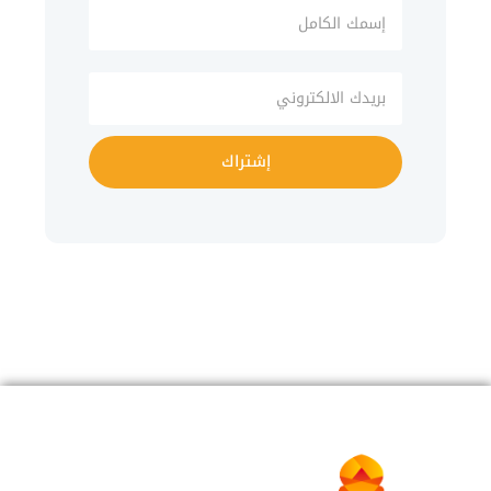
إشتراك