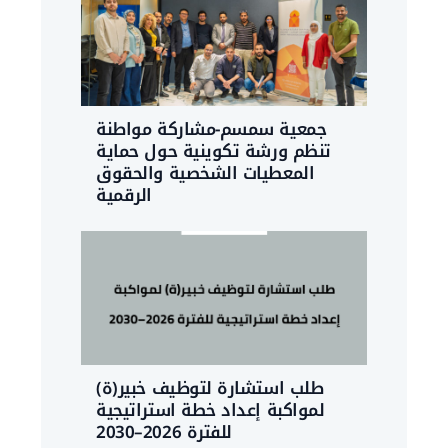
جمعية سمسم-مشاركة مواطنة
تنظم ورشة تكوينية حول حماية
المعطيات الشخصية والحقوق
الرقمية
طلب استشارة لتوظيف خبير(ة)
لمواكبة إعداد خطة استراتيجية
للفترة 2026–2030