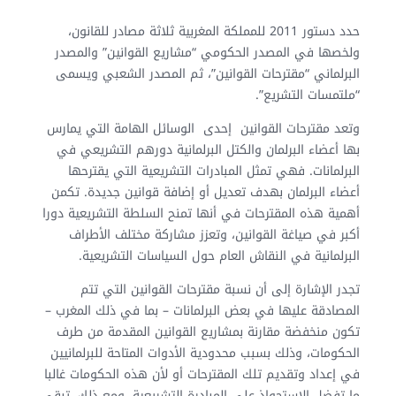
حدد دستور 2011 للمملكة المغربية ثلاثة مصادر للقانون،
ولخصها في المصدر الحكومي “مشاريع القوانين” والمصدر
البرلماني “مقترحات القوانين”، ثم المصدر الشعبي ويسمى
“ملتمسات التشريع”.
وتعد مقترحات القوانين إحدى الوسائل الهامة التي يمارس
بها أعضاء البرلمان والكتل البرلمانية دورهم التشريعي في
البرلمانات. فهي تمثل المبادرات التشريعية التي يقترحها
أعضاء البرلمان بهدف تعديل أو إضافة قوانين جديدة. تكمن
أهمية هذه المقترحات في أنها تمنح السلطة التشريعية دورا
أكبر في صياغة القوانين، وتعزز مشاركة مختلف الأطراف
البرلمانية في النقاش العام حول السياسات التشريعية.
تجدر الإشارة إلى أن نسبة مقترحات القوانين التي تتم
المصادقة عليها في بعض البرلمانات – بما في ذلك المغرب –
تكون منخفضة مقارنة بمشاريع القوانين المقدمة من طرف
الحكومات، وذلك بسبب محدودية الأدوات المتاحة للبرلمانيين
في إعداد وتقديم تلك المقترحات أو لأن هذه الحكومات غالبا
ما تفضل الاستحواذ على المبادرة التشريعية. ومع ذلك، تبقى