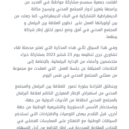
اهتمت جمعية سمسم-مشاركة مواطنة في العديد من
برامجها بتعزيز أدوار المجتمع المدني وترسيخ مكانة
الديمقراطية التشاركية في البناء الديمقراطي، كما جعلت من
بين أولوياتها العمل على تطوير العلاقة بين البرلمان و
المجتمع المدني في أفق وضع تصور لخلق إطار شراكة
بينهما.
وفي هذا السياق تأتي هذه المذكرة التي تعتبر محصلة لقاء
تشاوري جرى تنظيمه يوم 23 شتنبر 2023 بمشاركة خبراء
متخصصين وأعضاء من الإدارة البرلمانية، بالإضافة إلى
الخلاصات المنبثقة عن جلسة العمل التي انعقدت مع مجموعة
من ممثلي المجتمع المدني في نفس اليوم.
وينطلق اقتراحنا ببلورة تصور للعلاقة بين البرلمان والمجتمع
المدني من استعراض الإطار المعياري الناظم لعلاقة البرلمان
بالمجتمع المدني انطلاقا من الأدبيات الدولية من جهة،
وباستحضار الأسس الدستورية والتشريعية الوطنية من جهة
أخرى، قبل التقدم ببعض التوصيات والاقتراحات التي تستحضر
السياقات الوطنية مع الانفتاح على الممارسات الفضلى في
التجارب المقارنة المندرجة في إطار الترافع من أجل الإسهام