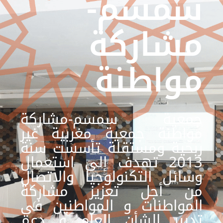
مسم-
شاركة
واطنة
معية سمسم-مشاركة
واطنة جمعية
مغربية غير
بحية ومستقلة تأسست سنة
2013 تهدف إلى استعمال
سائل التكنولوجيا والاتصال
ن أجل تعزيز مشاركة
لمواطنات و المواطنين في
دبير الشأن العام و دعم